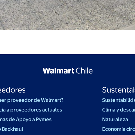
eedores
Sustentab
ser proveedor de Walmart?
Sustentabilid
cia a proveedores actuales
Clima y desca
mas de Apoyo a Pymes
Naturaleza
o Backhaul
Economía circ