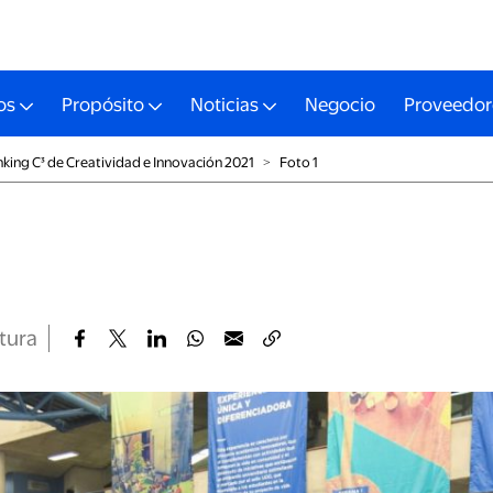
os
Propósito
Noticias
Negocio
Proveedor
king C³ de Creatividad e Innovación 2021
˃
Foto 1
ctura