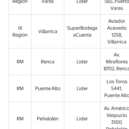
Región
Varas
Lider
565, Puert
Varas
Aviador
IX
SuperBodega
Acevedo
Villarrica
Región
aCuenta
1258,
Villarrica
Av.
RM
Renca
Lider
Miraflores
8702, Renc
Los Toros
RM
Puente Alto
Lider
5441,
Puente Alt
Av. Améric
Vespucio
RM
Peñalolén
Lider
3100,