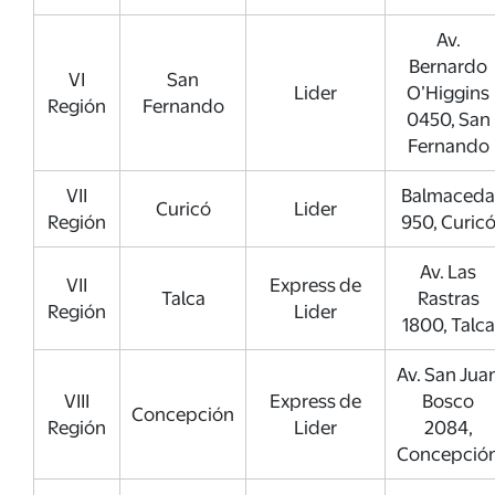
Av.
Bernardo
VI
San
Lider
O’Higgins
Región
Fernando
0450, San
Fernando
VII
Balmaceda
Curicó
Lider
Región
950, Curic
Av. Las
VII
Express de
Talca
Rastras
Región
Lider
1800, Talca
Av. San Jua
VIII
Express de
Bosco
Concepción
Región
Lider
2084,
Concepció