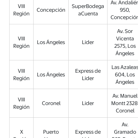
Av. Andalié
VIII
SuperBodega
Concepción
950,
Región
aCuenta
Concepció
Av. Sor
VIII
Vicenta
Los Ángeles
Lider
Región
2575, Los
Ángeles
Las Azalea
VIII
Express de
Los Ángeles
604, Los
Región
Lider
Ángeles
Av. Manuel
VIII
Coronel
Lider
Montt 2328
Región
Coronel
Av.
X
Puerto
Express de
Gramado