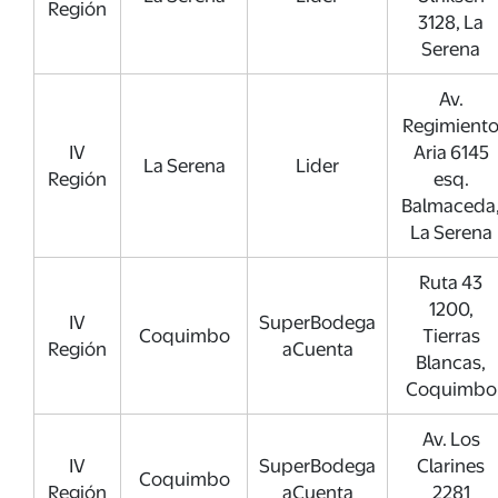
Región
3128, La
Serena
Av.
Regimient
IV
Aria 6145
La Serena
Lider
Región
esq.
Balmaceda
La Serena
Ruta 43
1200,
IV
SuperBodega
Coquimbo
Tierras
Región
aCuenta
Blancas,
Coquimbo
Av. Los
IV
SuperBodega
Clarines
Coquimbo
Región
aCuenta
2281