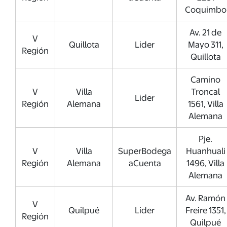
Coquimbo
Av. 21 de
V
Quillota
Lider
Mayo 311,
Región
Quillota
Camino
V
Villa
Troncal
Lider
Región
Alemana
1561, Villa
Alemana
Pje.
V
Villa
SuperBodega
Huanhuali
Región
Alemana
aCuenta
1496, Villa
Alemana
Av. Ramón
V
Quilpué
Lider
Freire 1351,
Región
Quilpué