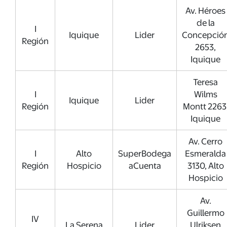
Av. Héroes
de la
I
Iquique
Lider
Concepció
Región
2653,
Iquique
Teresa
I
Wilms
Iquique
Lider
Región
Montt 2263
Iquique
Av. Cerro
I
Alto
SuperBodega
Esmeralda
Región
Hospicio
aCuenta
3130, Alto
Hospicio
Av.
Guillermo
IV
La Serena
Lider
Ulriksen