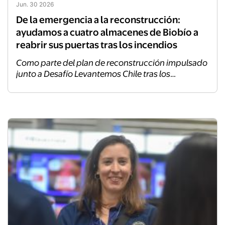
Jun. 30 2026
De la emergencia a la reconstrucción:
ayudamos a cuatro almacenes de Biobío a
reabrir sus puertas tras los incendios
Como parte del plan de reconstrucción impulsado
junto a Desafío Levantemos Chile tras los
incendios forestales de comienzos de año, cuatro
familias de Penco y Tomé recibieron nuevos
espacios comerciales equipados que les
permitirán recuperar sus fuentes de ingreso y
volver a abastecer a sus comunidades.