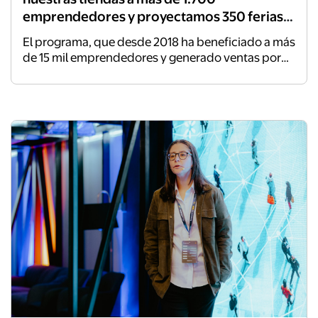
emprendedores y proyectamos 350 ferias
en todo Chile
El programa, que desde 2018 ha beneficiado a más
de 15 mil emprendedores y generado ventas por
sobre los $1.450 millones, convierte los
supermercados en espacios de comercialización
para negocios locales a lo largo del país. El
lanzamiento de esta nueva edición se realizó en el
supermercado Lider Santa Amalia, en la comuna
de La Florida, instancia que contó con la
participación de la ministra de la Mujer y Equidad
de Género, Judith Marín.