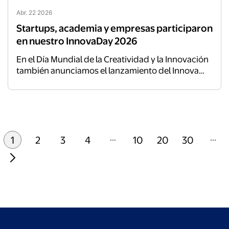
Abr. 22 2026
Startups, academia y empresas participaron
en nuestro InnovaDay 2026
En el Día Mundial de la Creatividad y la Innovación
también anunciamos el lanzamiento del Innova
Challenge 2026, una convocatoria dirigida a
estudiantes universitarios que busca conectar
talento joven con desafíos reales del negocio.
...
...
1
2
3
4
10
20
30