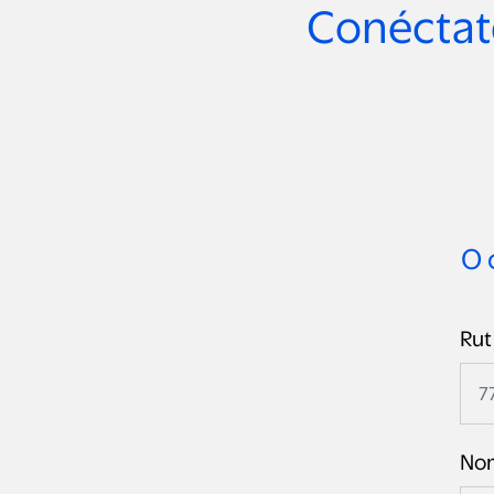
Conéctate
O 
Rut
Nom