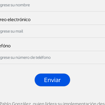
reo electrónico
efóno
 Pablo González, quien lidera su implementación de