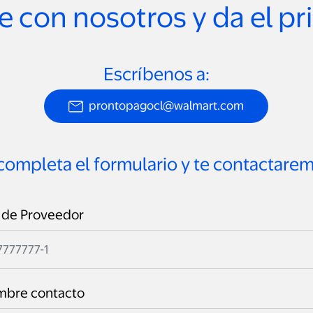
 con nosotros y da el p
Escríbenos a:
prontopagocl@walmart.com
completa el formulario y te contactare
 de Proveedor
bre contacto