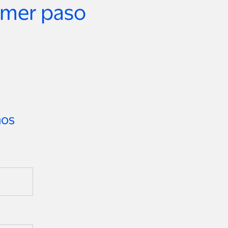
rimer paso
mos