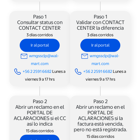
Paso 1
Paso 1
Consultar status con
Validar con CONTACT
CONTACT CENTER
CENTER la diferencia
3 días corridos
3 días corridos
Ir al portal
Ir al portal
wmgssclp@wal-
wmgssclp@wal-
mart.com
mart.com
+56 2 2591 6682
Lunes a
+56 2 2591 6682
Lunes a
viernes 9 a 17 hrs
viernes 9 a 17 hrs
Paso 2
Paso 2
Abrir un reclamo en el
Abrir un reclamo en el
PORTAL DE
PORTAL DE
ACLARACIONES si el CC
ACLARACIONES si la
así lo indica
factura está vencida,
pero no está registrada.
15 días corridos
15 días corridos