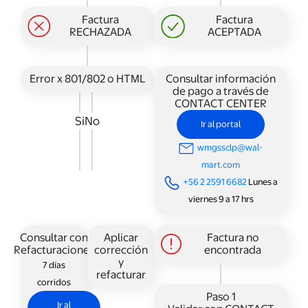
Factura
Factura
RECHAZADA
ACEPTADA
Error x 801/802 o HTML
Consultar información
de pago a través de
CONTACT CENTER
Si
No
Ir al portal
wmgssclp@wal-
mart.com
+56 2 2591 6682
Lunes a
viernes 9 a 17 hrs
Consultar con
Aplicar
Factura no
Refacturaciones
corrección
encontrada
y
7 días
refacturar
corridos
Paso 1
Ir al