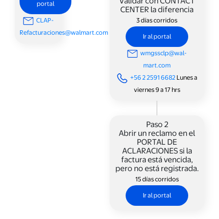
Validar con CONTACT
portal
CENTER la diferencia
CLAP-
3 días corridos
Refacturaciones@walmart.com
Ir al portal
wmgssclp@wal-
mart.com
+56 2 2591 6682
Lunes a
viernes 9 a 17 hrs
Paso 2
Abrir un reclamo en el
PORTAL DE
ACLARACIONES si la
factura está vencida,
pero no está registrada.
15 días corridos
Ir al portal