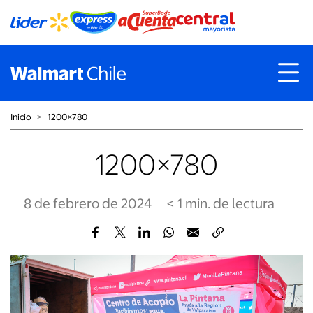
Inicio
˃
1200×780
1200×780
8 de febrero de 2024
< 1
min
. de lectura