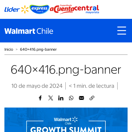
Inicio
˃
640×416.png-banner
640×416.png-banner
10 de mayo de 2024
< 1
min
. de lectura