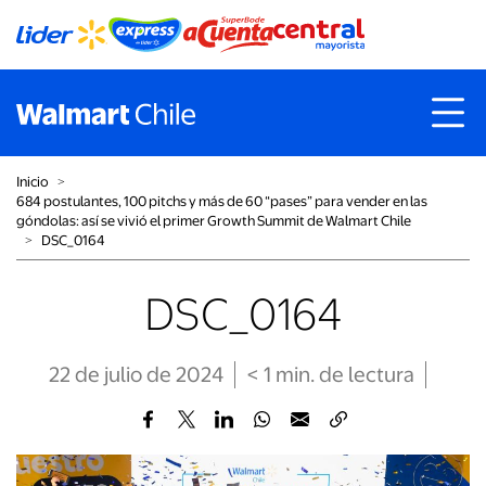
Inicio
˃
684 postulantes, 100 pitchs y más de 60 “pases” para vender en las
góndolas: así se vivió el primer Growth Summit de Walmart Chile
˃
DSC_0164
DSC_0164
22 de julio de 2024
< 1
min
. de lectura