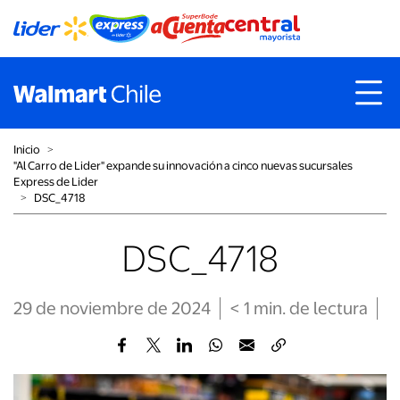
Inicio
˃
"Al Carro de Lider" expande su innovación a cinco nuevas sucursales
Express de Lider
˃
DSC_4718
DSC_4718
29 de noviembre de 2024
< 1
min
. de lectura