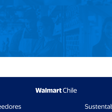
eedores
Sustentab