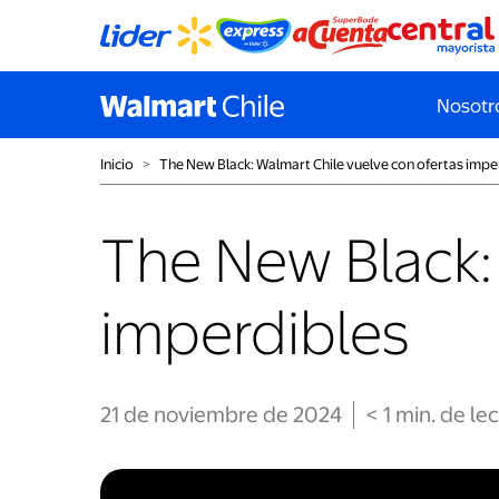
Nosotr
Inicio
˃
The New Black: Walmart Chile vuelve con ofertas impe
The New Black:
imperdibles
21 de noviembre de 2024
< 1
min
. de le