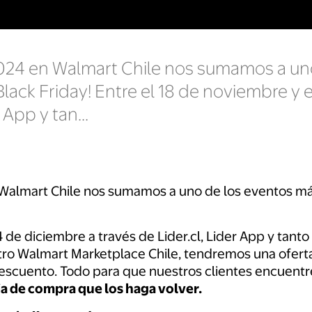
2024 en Walmart Chile nos sumamos a un
Black Friday! Entre el 18 de noviembre y 
 App y tan...
 Walmart Chile nos sumamos a uno de los eventos más
4 de diciembre a través de Lider.cl, Lider App y tan
o Walmart Marketplace Chile, tendremos una ofert
escuento. Todo para que nuestros clientes encuentr
a de compra que los haga volver.