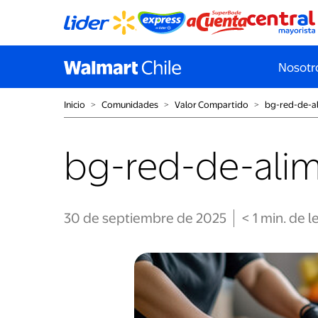
Nosotr
Inicio
˃
Comunidades
˃
Valor Compartido
˃
bg-red-de-a
bg-red-de-ali
30 de septiembre de 2025
< 1
min
. de l