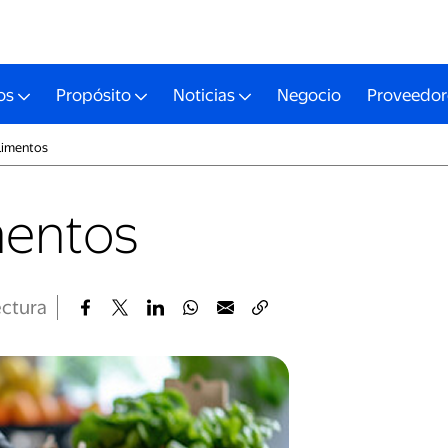
os
Propósito
Noticias
Negocio
Proveedor
limentos
mentos
ectura