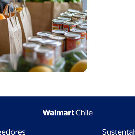
eedores
Sustentab