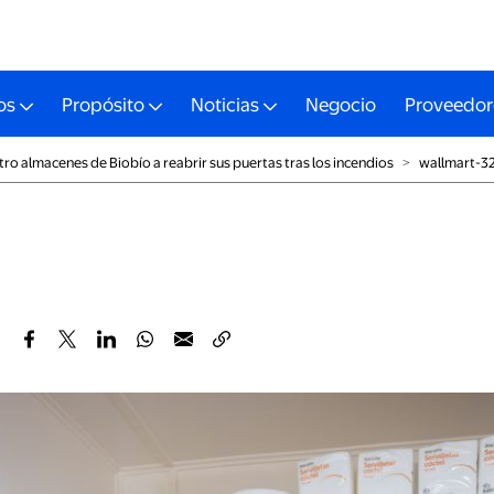
os
Propósito
Noticias
Negocio
Proveedor
ro almacenes de Biobío a reabrir sus puertas tras los incendios
˃
wallmart-3