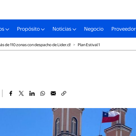
os
Propósito
Noticias
Negocio
Proveedor
ás de 110 zonas con despacho de Lider.cl!
˃
Plan Estival 1