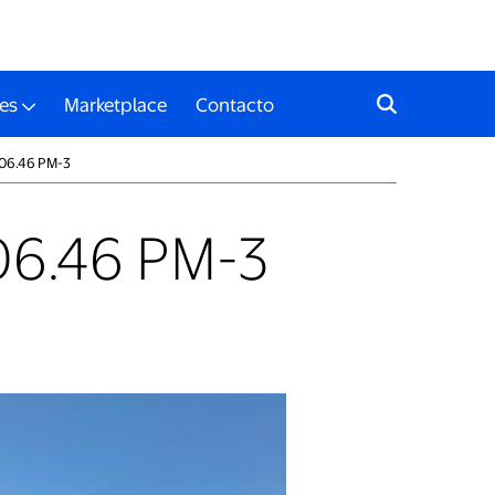
es
Marketplace
Contacto
.06.46 PM-3
06.46 PM-3