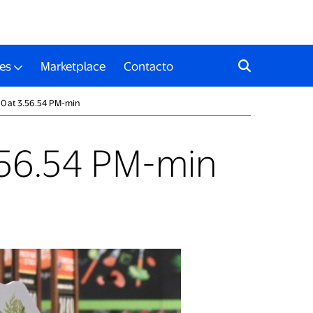
es
Marketplace
Contacto
 at 3.56.54 PM-min
56.54 PM-min