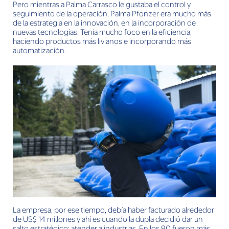
Pero mientras a Palma Carrasco le gustaba el control y
seguimiento de la operación, Palma Pfonzer era mucho más
de la estrategia en la innovación, en la incorporación de
nuevas tecnologías. Tenía mucho foco en la eficiencia,
haciendo productos más livianos e incorporando más
automatización.
La empresa, por ese tiempo, debía haber facturado alrededor
de US$ 14 millones y ahí es cuando la dupla decidió dar un
salto estratégico: atender a industrias. En los 90 fueron más