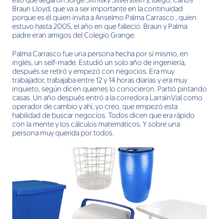
eso que llegaron Jorge Sitnisky Silverstein y, luego, Carlos
Braun Lloyd, que va a ser importante en la continuidad
porque es él quien invita a Anselmo Palma Carrasco , quien
estuvo hasta 2005, el año en que falleció. Braun y Palma
padre eran amigos del Colegio Grange.
Palma Carrasco fue una persona hecha por sí mismo, en
inglés, un self-made. Estudió un solo año de ingeniería,
después se retiró y empezó con negocios. Era muy
trabajador, trabajaba entre 12 y 14 horas diarias y era muy
inquieto, según dicen quienes lo conocieron. Partió pintando
casas. Un año después entró a la corredora LarraínVial como
operador de cambio y ahí, yo creo, que empezó esta
habilidad de buscar negocios. Todos dicen que era rápido
con la mente y los cálculos matemáticos. Y sobre una
persona muy querida por todos.