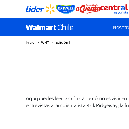
Nosotr
Inicio
˃
WHY
˃
Edición 1
Aquí puedes leer la crónica de cómo es vivir en
entrevistas al ambientalista Rick Ridgeway; la f