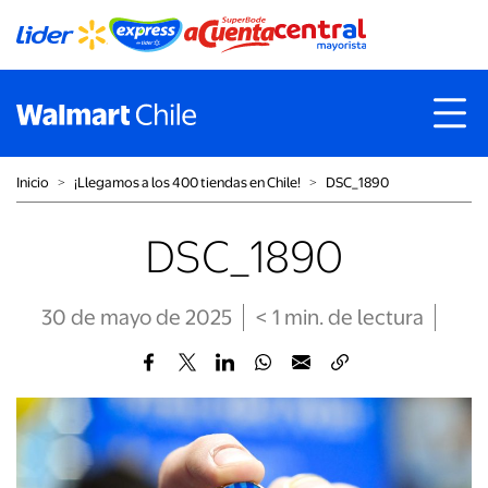
Inicio
˃
¡Llegamos a los 400 tiendas en Chile!
˃
DSC_1890
DSC_1890
30 de mayo de 2025
< 1
min
. de lectura