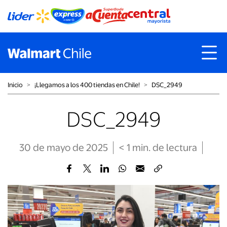
Inicio
˃
¡Llegamos a los 400 tiendas en Chile!
˃
DSC_2949
DSC_2949
30 de mayo de 2025
< 1
min
. de lectura