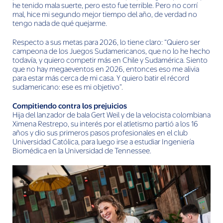
he tenido mala suerte, pero esto fue terrible. Pero no corrí
mal, hice mi segundo mejor tiempo del año, de verdad no
tengo nada de qué quejarme.
Respecto a sus metas para 2026, lo tiene claro: “Quiero ser
campeona de los Juegos Sudamericanos, que no lo he hecho
todavía, y quiero competir más en Chile y Sudamérica. Siento
que no hay megaeventos en 2026, entonces eso me alivia
para estar más cerca de mi casa. Y quiero batir el récord
sudamericano: ese es mi objetivo”.
Compitiendo contra los prejuicios
Hija del lanzador de bala Gert Weil y de la velocista colombiana
Ximena Restrepo, su interés por el atletismo partió a los 16
años y dio sus primeros pasos profesionales en el club
Universidad Católica, para luego irse a estudiar Ingeniería
Biomédica en la Universidad de Tennessee.