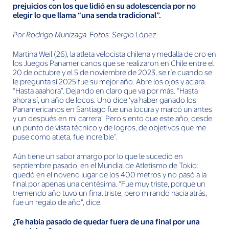
prejuicios con los que lidió en su adolescencia por no
elegir lo que llama “una senda tradicional”.
Por Rodrigo Munizaga. Fotos: Sergio López.
Martina Weil (26), la atleta velocista chilena y medalla de oro en
los Juegos Panamericanos que se realizaron en Chile entre el
20 de octubre y el 5 de noviembre de 2023, se ríe cuando se
le pregunta si 2025 fue su mejor año. Abre los ojos y aclara:
“Hasta aaahora”. Dejando en claro que va por más. “Hasta
ahora sí, un año de locos. Uno dice ‘ya haber ganado los
Panamericanos en Santiago fue una locura y marcó un antes
y un después en mi carrera’. Pero siento que este año, desde
un punto de vista técnico y de logros, de objetivos que me
puse como atleta, fue increíble”.
Aún tiene un sabor amargo por lo que le sucedió en
septiembre pasado, en el Mundial de Atletismo de Tokio:
quedó en el noveno lugar de los 400 metros y no pasó a la
final por apenas una centésima. “Fue muy triste, porque un
tremendo año tuvo un final triste, pero mirando hacia atrás,
fue un regalo de año”, dice.
¿Te había pasado de quedar fuera de una final por una