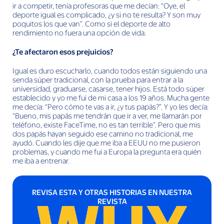
ir a competir, tenía profesoras que me decían: “Oye, el
deporte igual es complicado, ¿y si no te resulta? Y son muy
poquitos los que van”. Como si el deporte de alto
rendimiento no fuera una opción de vida.
¿Te afectaron esos prejuicios?
Igual es duro escucharlo, cuando todos están siguiendo una
senda súper tradicional, con la prueba para entrar a la
universidad, graduarse, casarse, tener hijos. Está todo súper
establecido y yo me fui de mi casa a los 19 años. Mucha gente
me decía: “Pero cómo te vas a ir, ¿y tus papás?”. Y yo les decía:
“Bueno, mis papás me tendrán que ir a ver, me llamarán por
teléfono, existe FaceTime, no es tan terrible”. Pero que mis
dos papás hayan seguido ese camino no tradicional, me
ayudó. Cuando les dije que me iba a EEUU no me pusieron
problemas, y cuando me fui a Europa la pregunta era quién
me iba a entrenar.
REVISA ESTA Y OTRAS HISTORIAS EN NUESTRA
REVISTA