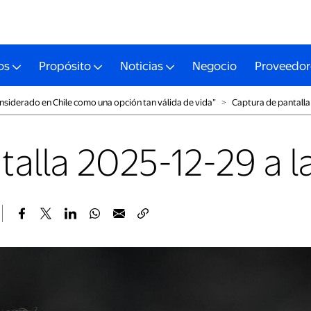
os
Propósito
Noticias
Negocio
Proveedor
onsiderado en Chile como una opción tan válida de vida”
˃
Captura de pantalla 
lla 2025-12-29 a las