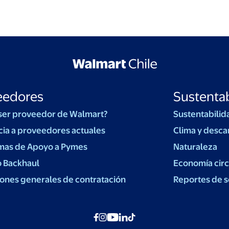
eedores
Sustentab
ser proveedor de Walmart?
Sustentabilid
cia a proveedores actuales
Clima y desca
mas de Apoyo a Pymes
Naturaleza
o Backhaul
Economía circ
ones generales de contratación
Reportes de s