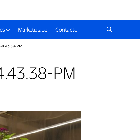
es
Marketplace
Contacto
-4.43.38-PM
4.43.38-PM