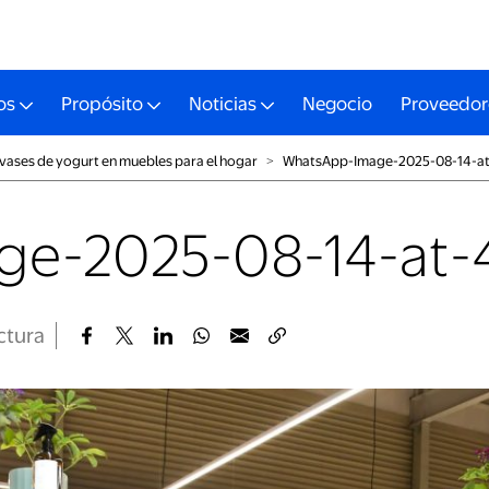
os
Propósito
Noticias
Negocio
Proveedor
envases de yogurt en muebles para el hogar
˃
WhatsApp-Image-2025-08-14-at
e-2025-08-14-at-
ectura