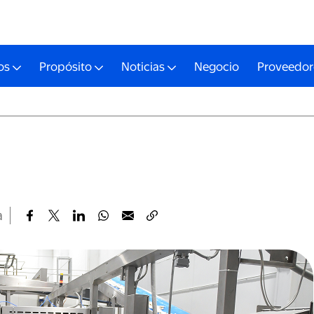
os
Propósito
Noticias
Negocio
Proveedor
a