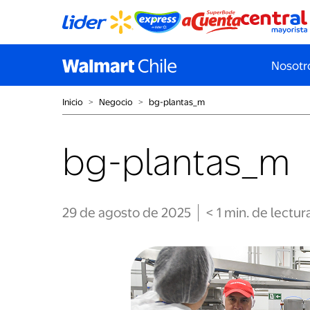
Nosotr
Inicio
˃
Negocio
˃
bg-plantas_m
bg-plantas_m
29 de agosto de 2025
< 1
min
. de lectur