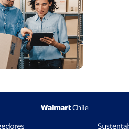
eedores
Sustentab