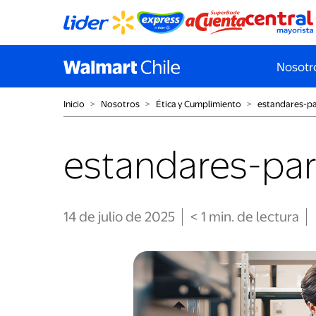
Nosotr
Inicio
˃
Nosotros
˃
Ética y Cumplimiento
˃
estandares-p
estandares-pa
14 de julio de 2025
< 1
min
. de lectura