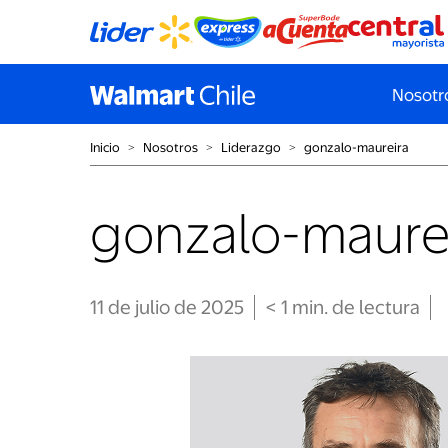
Nosotr
Inicio
˃
Nosotros
˃
Liderazgo
˃
gonzalo-maureira
gonzalo-maure
11 de julio de 2025
< 1
min
. de lectura