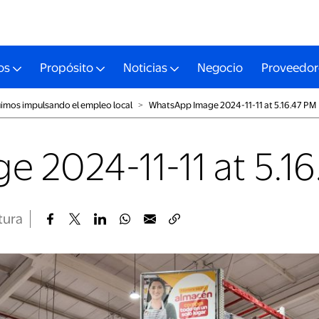
os
Propósito
Noticias
Negocio
Proveedor
uimos impulsando el empleo local
˃
WhatsApp Image 2024-11-11 at 5.16.47 PM
 2024-11-11 at 5.16
tura