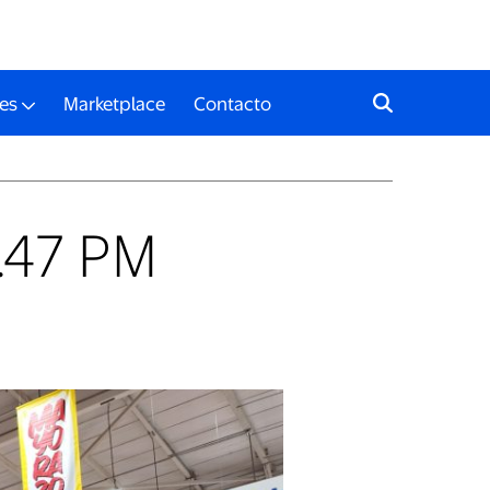
es
Marketplace
Contacto
.47 PM