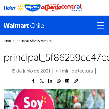
Inicio
˃
principal_5f86259cc47ce
principal_5f86259cc47c
15 de junio de 2021
< 1
min
. de lectura