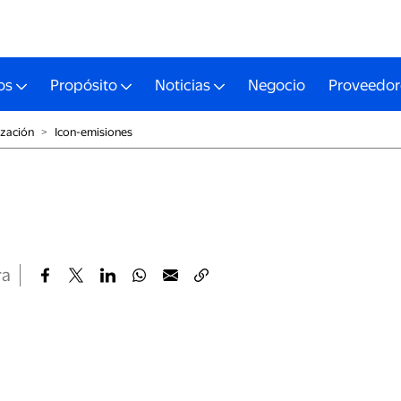
os
Propósito
Noticias
Negocio
Proveedor
ización
˃
Icon-emisiones
ra