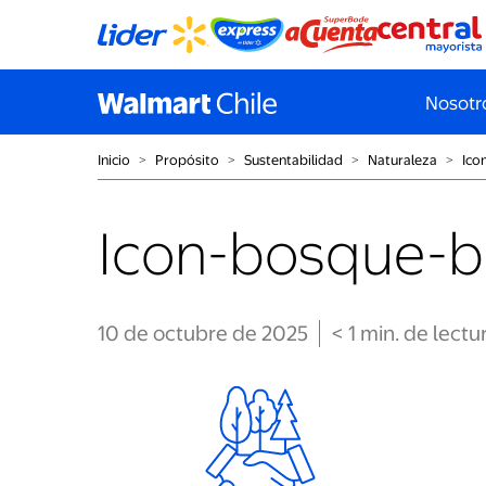
Nosotr
Inicio
˃
Propósito
˃
Sustentabilidad
˃
Naturaleza
˃
Ico
Icon-bosque-b
10 de octubre de 2025
< 1
min
. de lectu