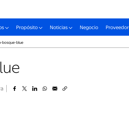
os
Propósito
Noticias
Negocio
Proveedor
n-bosque-blue
lue
ra