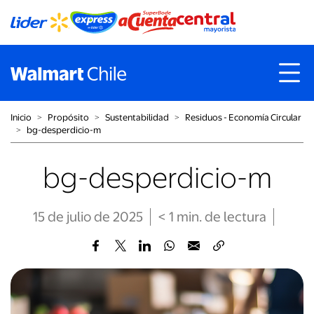
Inicio
˃
Propósito
˃
Sustentabilidad
˃
Residuos - Economía Circular
˃
bg-desperdicio-m
bg-desperdicio-m
15 de julio de 2025
< 1
min
. de lectura