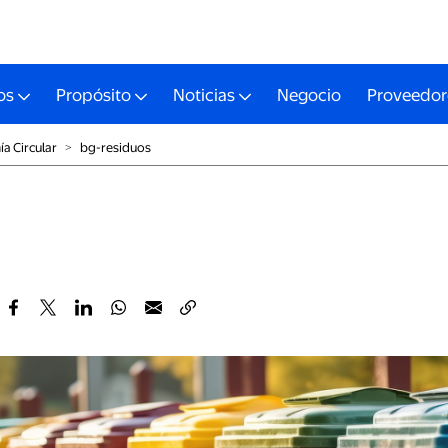
os
Propósito
Noticias
Negocio
Proveedor
a Circular
˃
bg-residuos