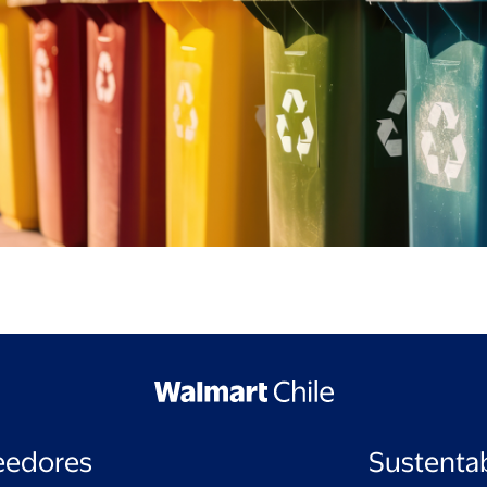
eedores
Sustentab