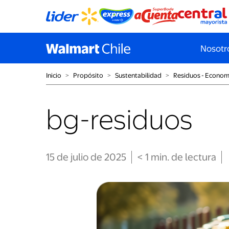
Nosotr
Inicio
˃
Propósito
˃
Sustentabilidad
˃
Residuos - Economí
bg-residuos
15 de julio de 2025
< 1
min
. de lectura