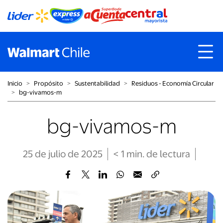
Inicio
˃
Propósito
˃
Sustentabilidad
˃
Residuos - Economía Circular
˃
bg-vivamos-m
bg-vivamos-m
25 de julio de 2025
< 1
min
. de lectura