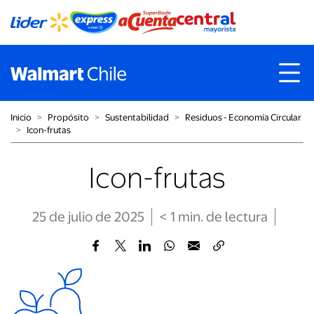
Inicio
˃
Propósito
˃
Sustentabilidad
˃
Residuos - Economía Circular
˃
Icon-frutas
Icon-frutas
25 de julio de 2025
< 1
min
. de lectura