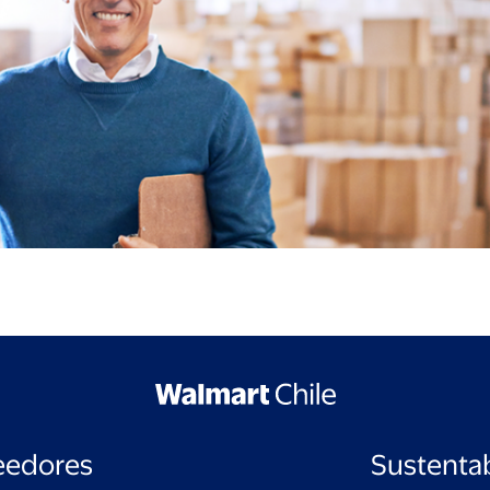
eedores
Sustentab