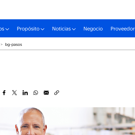
os
Propósito
Noticias
Negocio
Proveedor
˃
bg-pasos