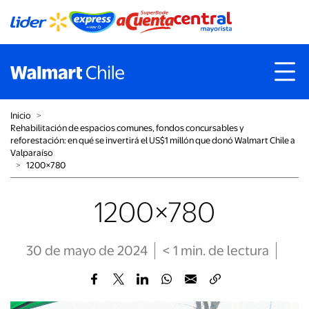
Inicio
˃
Rehabilitación de espacios comunes, fondos concursables y
reforestación: en qué se invertirá el US$1 millón que donó Walmart Chile a
Valparaíso
˃
1200×780
1200×780
30 de mayo de 2024
< 1
min
. de lectura