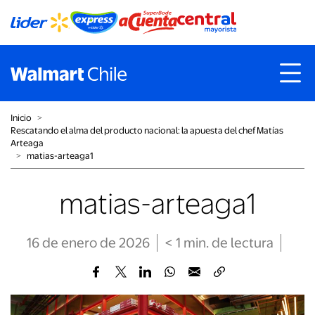
Inicio
˃
Rescatando el alma del producto nacional: la apuesta del chef Matías
Arteaga
˃
matias-arteaga1
matias-arteaga1
16 de enero de 2026
< 1
min
. de lectura