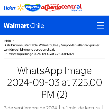
Inicio
˃
Distribución sustentable: Walmart Chile y Grupo Marval lanzan primer
camión de hidrógeno verde en el país
˃
WhatsApp Image 2024-09-03 at 7.25.00 PM (2)
WhatsApp Image
2024-09-03 at 7.25.00
PM (2)
3 de septiembre de 2024
< 1
min
. de lectura