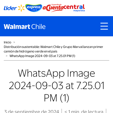
Inicio
˃
Distribución sustentable: Walmart Chile y Grupo Marval lanzan primer
camión de hidrógeno verde en el país
˃
WhatsApp Image 2024-09-03 at 7.25.01 PM (1)
WhatsApp Image
2024-09-03 at 7.25.01
PM (1)
3 de septiembre de 2024
< 1
min
. de lectura