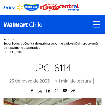
Inicio
˃
SuperBodega aCuenta abre primer supermercado en Quintero con más
de 1.800 metros cuadrados
˃
JPG_6114
JPG_6114
25 de mayo de 2023
< 1
min
. de lectura