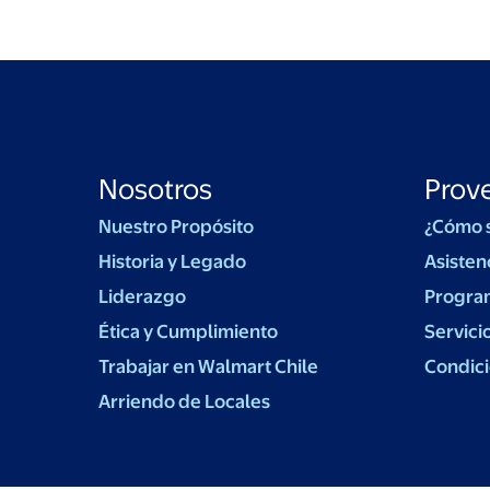
vehículo, con cero emisiones
de CO2, es un paso crucial en
nuestra estrategia hacia una
distribución sustentable y se
alinea con la visión nacional de
impulsar el uso de hidrógeno
verde como fuente de energía
limpia.
Nosotros
Prov
Nuestro Propósito
¿Cómo 
Historia y Legado
Asisten
Liderazgo
Progra
Ética y Cumplimiento
Servici
Trabajar en Walmart Chile
Condici
Arriendo de Locales