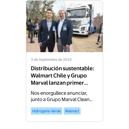
3 de Septiembre de 2024
Distribución sustentable:
Walmart Chile y Grupo
Marval lanzan primer
camión de hidrógeno
Nos enorgullece anunciar,
verde en el país
junto a Grupo Marval Clean
Logistics, el lanzamiento del
Hidrogeno Verde
Walmart
primer camión de larga
distancia en Chile propulsado
por hidrógeno verde. Este