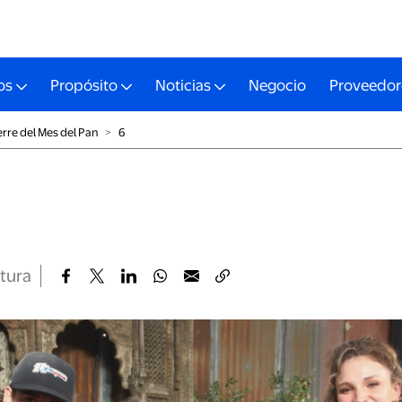
os
Propósito
Noticias
Negocio
Proveedor
erre del Mes del Pan
˃
6
ctura