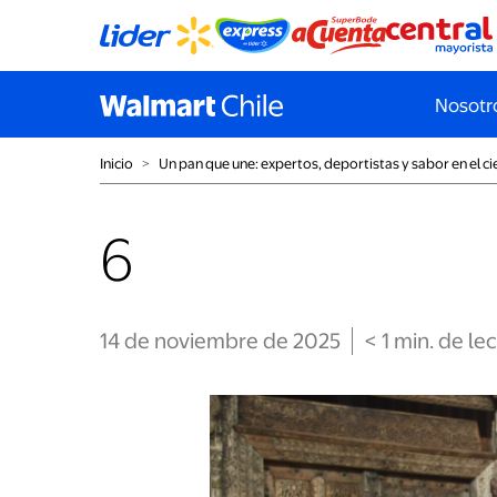
Nosotr
Inicio
˃
Un pan que une: expertos, deportistas y sabor en el ci
6
14 de noviembre de 2025
< 1
min
. de le