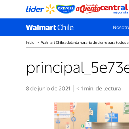
Nosotr
Inicio
˃
Walmart Chile adelanta horario de cierre para todos s
principal_5e7
8 de junio de 2021
< 1
min
. de lectura