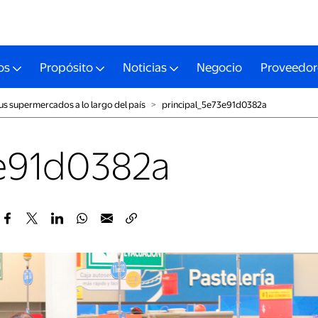
os
Propósito
Noticias
Negocio
Proveedor
us supermercados a lo largo del país
˃
principal_5e73e91d0382a
3e91d0382a