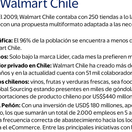
 Walmart Chile
l 2009, Walmart Chile contaba con 250 tiendas a lo la
, con una propuesta multiformato adaptada a las ne
fica:
El 96% de la población se encuentra a menos d
t Chile.
nos:
Solo bajo la marca Lider, cada mes la prefieren m
or privado en Chile:
Walmart Chile ha creado más d
 años y en la actualidad cuenta con 51 mil colaborador
s chilenos:
vinos, frutas y verduras frescas, sea food
al Sourcing estando presentes en miles de góndolas
portaciones de producto chileno por US$$440 millon
l Peñón:
Con una inversión de USD$ 180 millones, ap
o, los que sumarán un total de 2.000 empleos en 5 a
a frecuencia correcta de abastecimiento hacia los l
 el eCommerce. Entre las principales iniciativas con 