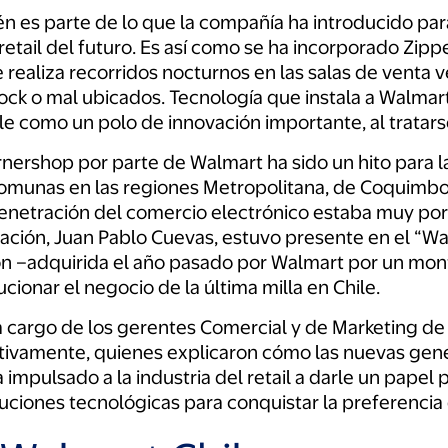
bién es parte de lo que la compañía ha introducido p
etail del futuro. Es así como se ha incorporado Zipp
aliza recorridos nocturnos en las salas de venta ver
ock o mal ubicados. Tecnología que instala a Walmart
ile como un polo de innovación importante, al tratars
ornershop por parte de Walmart ha sido un hito para 
comunas en las regiones Metropolitana, de Coquimbo, 
enetración del comercio electrónico estaba muy por 
cación, Juan Pablo Cuevas, estuvo presente en el “Wa
ción –adquirida el año pasado por Walmart por un mon
ucionar el negocio de la última milla en Chile.
 a cargo de los gerentes Comercial y de Marketing de
ctivamente, quienes explicaron cómo las nuevas gen
impulsado a la industria del retail a darle un papel
ciones tecnológicas para conquistar la preferencia d