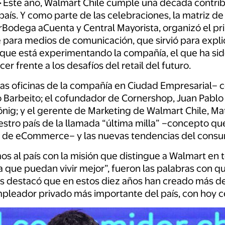
-
Este año, Walmart Chile cumple una década contrib
o país. Y como parte de las celebraciones, la matriz d
rBodega aCuenta y Central Mayorista, organizó el p
 para medios de comunicación, que sirvió para expl
 que está experimentando la compañía, el que ha si
er frente a los desafíos del retail del futuro.
las oficinas de la compañía en Ciudad Empresarial– c
 Barbeito; el cofundador de Cornershop, Juan Pablo
önig; y el gerente de Marketing de Walmart Chile, Ma
stro país de la llamada “última milla” –concepto que
ca de eCommerce– y las nuevas tendencias del consu
s al país con la misión que distingue a Walmart en 
a que puedan vivir mejor”, fueron las palabras con qu
s destacó que en estos diez años han creado más de 
mpleador privado más importante del país, con hoy c