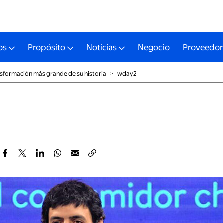
os
Propósito
Noticias
Negocio
Proveedor
ansformación más grande de su historia
˃
wday2