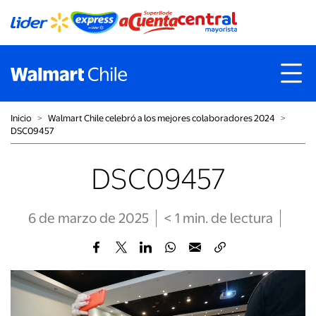
Inicio
˃
Walmart Chile celebró a los mejores colaboradores 2024
˃
DSC09457
DSC09457
6 de marzo de 2025
< 1
min
. de lectura