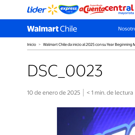
Nosotr
Inicio
˃
Walmart Chile da inicio al 2025 con su Year Beginning 
DSC_0023
10 de enero de 2025
< 1
min
. de lectura