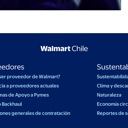
eedores
Sustentab
ser proveedor de Walmart?
Sustentabilid
cia a proveedores actuales
Clima y desca
mas de Apoyo a Pymes
Naturaleza
o Backhaul
Economía circ
ones generales de contratación
Reportes de s