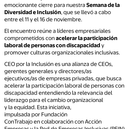
emocionante cierre para nuestra
Semana de
la
Diversidad e Inclusión
, que se llevó a cabo
entre el 11 y el 16 de noviembre.
El e
ncuentro
reúne a líderes empresariales
comprometidos con
acelerar
la
participación
laboral de personas con discapacidad
y
promover culturas organizacionales inclusivas.
CEO
por
la
Inclusión es una alianza de
CEOs
,
gerentes generales y directores/as
ejecutivos/as de empresas privadas, que busca
acelerar
la
participación laboral de personas con
discapacidad entendiendo
la
relevancia del
liderazgo para
el
cambio organizacional
y
la
equidad. Esta iniciativa,
impulsada
por
Fundación
ConTrabajo
en
colaboración con Acción
Empresas y
la
Red de Empresas Inclusivas (REIN)