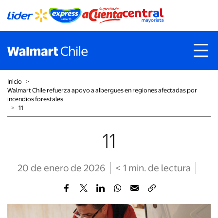
Inicio
˃
Walmart Chile refuerza apoyo a albergues en regiones afectadas por
incendios forestales
˃
11
11
20 de enero de 2026
< 1
min
. de lectura